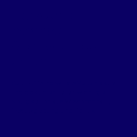
Tierwohl ist
machbar.
Auch wenn es
dauert …
Seit 1978 sind wir als Verein aktiv
und dokumentieren wichtige
Neuigkeiten aus Wissenschaft,
Gesetzgebung und Politik.