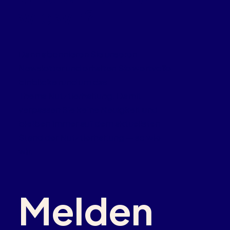
wie wir?
Dann abonnieren Sie unseren
Newsletter und erhalten Sie wertvolle
Einblicke rund um das
Thema Nutztierhaltung. Damit
verpassen Sie keine Neuigkeit und
bleiben immer auf dem aktuellsten
Stand der Nutztierhaltung — so wie
wir.
Melden 