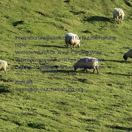
Internationale Gesellschaft für Nutztierhaltung
(IGN)
Vertreten durch Dr. Anna-Caroline Wöhr
Veterinärwissenschaftliches Department
Ludwig-Maximilians-Universität München
Kontakt
verein@ign-nutztierhaltung.org