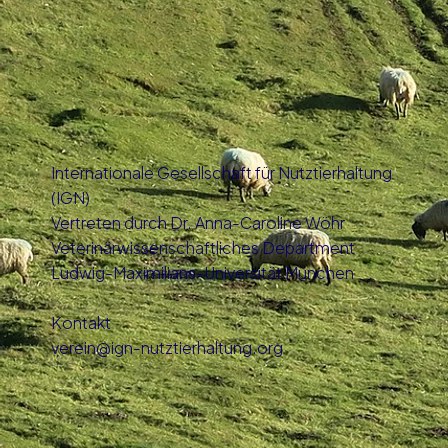
Tierschutz in der EU: Dänemark
bekommt Tierschutzministerium
Internationale Gesellschaft für Nutztierhaltung
(IGN)
Vertreten durch Dr. Anna-Caroline Wöhr
Veterinärwissenschaftliches Department
Ludwig-Maximilians-Universität München
Kontakt
verein@ign-nutztierhaltung.org