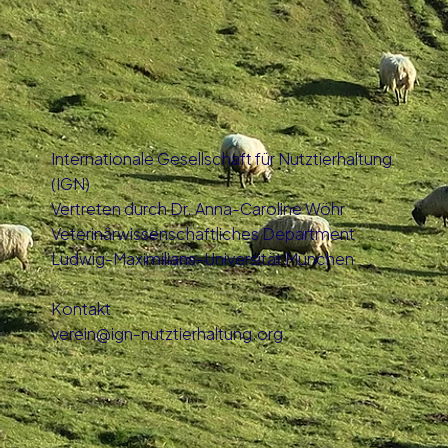
Internationale Gesellschaft für Nutztierhaltung
(IGN)
Vertreten durch Dr. Anna-Caroline Wöhr
Veterinärwissenschaftliches Department
Ludwig-Maximilians-Universität München
Kontakt
verein@ign-nutztierhaltung.org