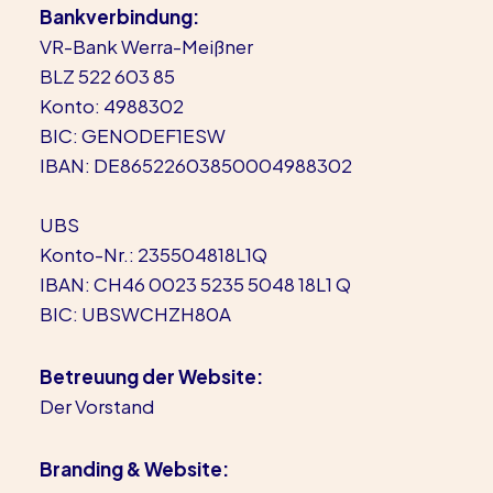
Bankverbindung:
VR-Bank Werra-Meißner
BLZ 522 603 85
Konto: 4988302
BIC: GENODEF1ESW
IBAN: DE86522603850004988302
UBS
Konto-Nr.: 235504818L1Q
IBAN: CH46 0023 5235 5048 18L1 Q
BIC: UBSWCHZH80A
Betreuung der Website:
Der Vorstand
Branding & Website: