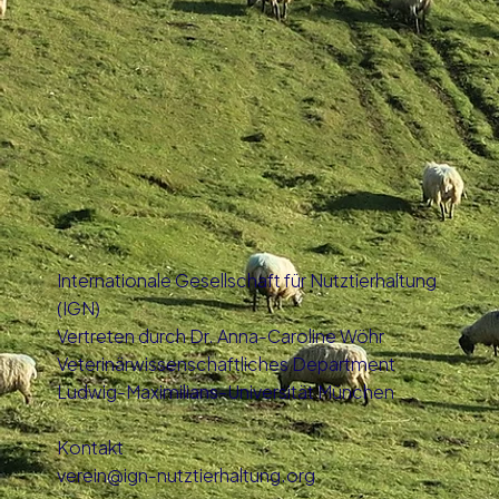
Internationale Gesellschaft für Nutztierhaltung
(IGN)
Vertreten durch Dr. Anna-Caroline Wöhr
Veterinärwissenschaftliches Department
Ludwig-Maximilians-Universität München
Kontakt
verein@ign-nutztierhaltung.org