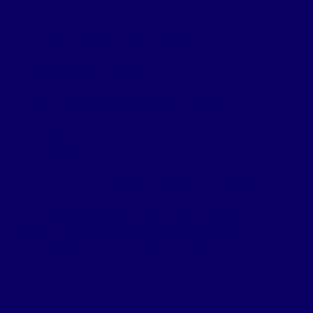
Tierwohl ist
machbar.
Auch wenn es
dauert …
Seit 1978 sind wir als Verein aktiv
und dokumentieren wichtige
Neuigkeiten aus Wissenschaft,
Gesetzgebung und Politik.