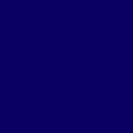
Sie möchten
den gleichen
Wissensstand
wie wir?
Dann abonnieren Sie unseren
Newsletter und erhalten Sie wertvolle
Einblicke rund um das
Thema Nutztierhaltung. Damit
verpassen Sie keine Neuigkeit und
bleiben immer auf dem aktuellsten
Stand der Nutztierhaltung — so wie
wir.