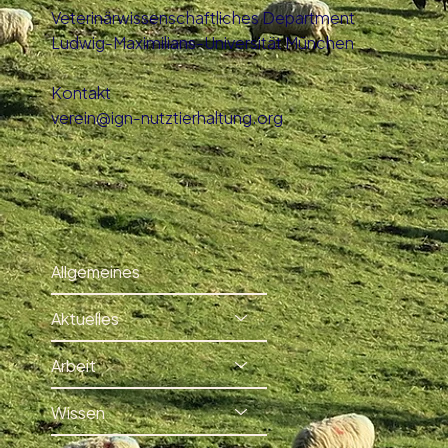
Veterinärwissenschaftliches Department
Ludwig-Maximilians-Universität München
Kontakt
verein@ign-nutztierhaltung.org
Allgemeines
Aktuelles
Arbeit
Wissen