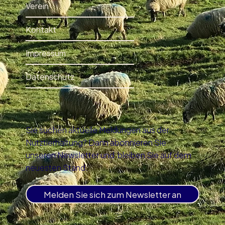
Verein
Kontakt
Impressum
Datenschutz
Sie suchen aktuelle Meldungen aus der
Nutztierhaltung? Dann abonnieren Sie
unseren Newsletter und bleiben Sie auf dem
neuesten Stand.
Melden Sie sich zum Newsletter an