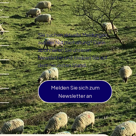
Sie suchen aktuelle Meldungen
aus der Nutztierhaltung? Dann
abonnieren Sie unseren
Newsletter und bleiben Sie auf
dem neuesten Stand.
Melden Sie sich zum
Newsletter an