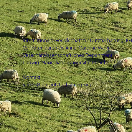
Internationale Gesellschaft für Nutztierhaltung (IG
Vertreten durch Dr. Anna-Caroline Wöhr
Veterinärwissenschaftliches Department
Ludwig-Maximilians-Universität München
Kontakt
verein@ign-nutztierhaltung.org