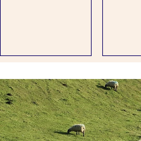
Niedersachsen beendet
Tierschutz 
Anbindehaltung von Rindern
Dänemark
Tierschutz