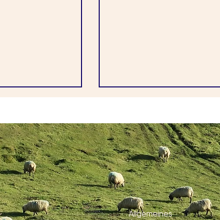
in der EU:
Videoüberwachung in
 bekommt
deutschen Schlachthöfe
Allgemeines
ministerium
soll zur Pflicht werden –