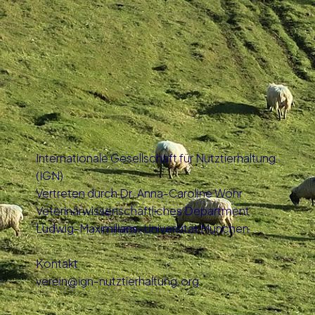
Tierschutz in der EU: Dänemark
bekommt Tierschutzministerium
Internationale Gesellschaft für Nutztierhaltung
(IGN)
Vertreten durch Dr. Anna-Caroline Wöhr
Veterinärwissenschaftliches Department
Ludwig-Maximilians-Universität München
Kontakt
verein@ign-nutztierhaltung.org