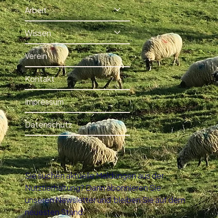
Arbeit
Wissen
Verein
Kontakt
Impressum
Datenschutz
Sie suchen aktuelle Meldungen aus der
Nutztierhaltung? Dann abonnieren Sie
unseren Newsletter und bleiben Sie auf dem
neuesten Stand.