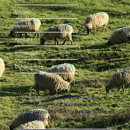
Wissen
Verein
Kontakt
Impressum
Datenschutz
Sie suchen aktuelle Meldungen aus der
Nutztierhaltung? Dann abonnieren Sie
unseren Newsletter und bleiben Sie auf dem
neuesten Stand.