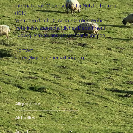
Internationale Gesellschaft für Nutztierhaltung
(IGN)
Vertreten durch Dr. Anna-Caroline Wöhr
Veterinärwissenschaftliches Department
Ludwig-Maximilians-Universität München
Kontakt
verein@ign-nutztierhaltung.org
Allgemeines
Aktuelles
Arbeit