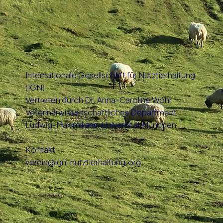
Internationale Gesellschaft für Nutztierhaltung
(IGN)
Vertreten durch Dr. Anna-Caroline Wöhr
Veterinärwissenschaftliches Department
Ludwig-Maximilians-Universität München
Kontakt
verein@ign-nutztierhaltung.org