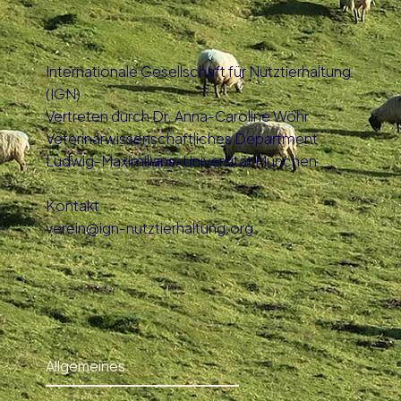
Internationale Gesellschaft für Nutztierhaltung
(IGN)
Vertreten durch Dr. Anna-Caroline Wöhr
Veterinärwissenschaftliches Department
Ludwig-Maximilians-Universität München
Kontakt
verein@ign-nutztierhaltung.org
Allgemeines