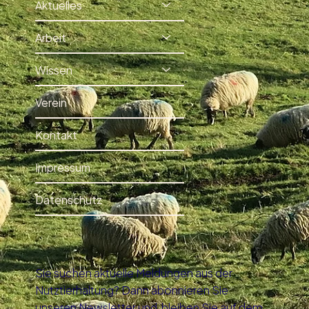
Aktuelles
Arbeit
Wissen
Verein
Kontakt
Impressum
Datenschutz
Sie suchen aktuelle Meldungen aus der
Nutztierhaltung? Dann abonnieren Sie
unseren Newsletter und bleiben Sie auf dem