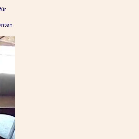
ür 
enten.