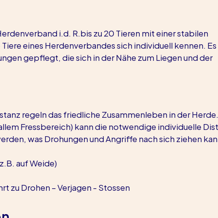
erdenverband i.d. R.bis zu 20 Tieren mit einer stabilen 
Tiere eines Herdenverbandes sich individuell kennen. Es
gen gepflegt, die sich in der Nähe zum Liegen und der 
stanz regeln das friedliche Zusammenleben in der Herde. 
 allem Fressbereich) kann die notwendige individuelle Dis
erden, was Drohungen und Angriffe nach sich ziehen kan
(z.B. auf Weide)
hrt zu Drohen – Verjagen - Stossen
en