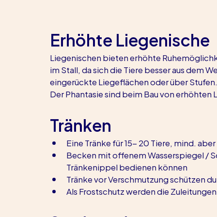
Erhöhte Liegenische
Liegenischen bieten erhöhte Ruhemöglichke
im Stall, da sich die Tiere besser aus dem 
eingerückte Liegeflächen oder über Stufen
Der Phantasie sind beim Bau von erhöhten
Tränken
Eine Tränke für 15- 20 Tiere, mind. abe
Becken mit offenem Wasserspiegel / Sc
Tränkenippel bedienen können
Tränke vor Verschmutzung schützen du
Als Frostschutz werden die Zuleitungen