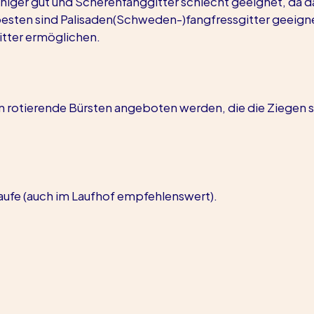
niger gut und Scherenfanggitter schlecht geeignet, da d
besten sind Palisaden(Schweden-)fangfressgitter geeigne
itter ermöglichen.
 rotierende Bürsten angeboten werden, die die Ziegen s
ufe (auch im Laufhof empfehlenswert).