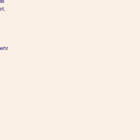
as 
t, 
ehr 