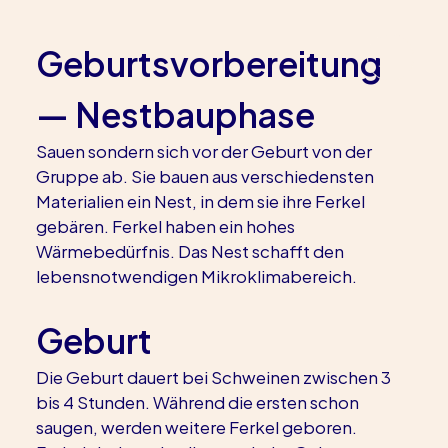
Geburtsvorbereitung 
— 
Nestbauphase
Sauen sondern sich vor der Geburt von der 
Gruppe ab. Sie bauen aus verschiedensten 
Materialien ein Nest, in dem sie ihre Ferkel 
gebären. Ferkel haben ein hohes 
Wärmebedürfnis. Das Nest schafft den 
lebensnotwendigen Mikroklimabereich.
Geburt
Die Geburt dauert bei Schweinen zwischen 3 
bis 4 Stunden. Während die ersten schon 
saugen, werden weitere Ferkel geboren. 