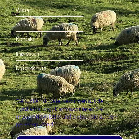
Wissen
Verein
Kontakt
Impressum
Datenschutz
Sie suchen aktuelle Meldungen aus der
Nutztierhaltung? Dann abonnieren Sie
unseren Newsletter und bleiben Sie auf dem
neuesten Stand.