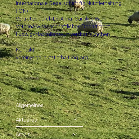
Internationale Gesellschaft für Nutztierhaltung
(IGN)
Vertreten durch Dr. Anna-Caroline Wöhr
Veterinärwissenschaftliches Department
Ludwig-Maximilians-Universität München
Kontakt
verein@ign-nutztierhaltung.org
Allgemeines
Aktuelles
Arbeit