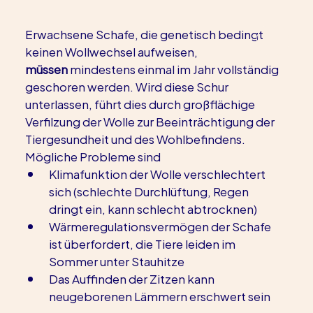
Erwachsene Schafe, die genetisch bedingt 
keinen Wollwechsel aufweisen, 
müssen
 mindestens einmal im Jahr vollständig 
geschoren werden. Wird diese Schur 
unterlassen, führt dies durch großflächige 
Verfilzung der Wolle zur Beeinträchtigung der 
Tiergesundheit und des Wohlbefindens.
Mögliche Probleme sind
Klimafunktion der Wolle verschlechtert 
sich (schlechte Durchlüftung, Regen 
dringt ein, kann schlecht abtrocknen)
Wärmeregulationsvermögen der Schafe 
ist überfordert, die Tiere leiden im 
Sommer unter Stauhitze
Das Auffinden der Zitzen kann 
neugeborenen Lämmern erschwert sein