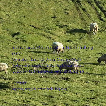
Internationale Gesellschaft für Nutztierhaltung
(IGN)
Vertreten durch Dr. Anna-Caroline Wöhr
Veterinärwissenschaftliches Department
Ludwig-Maximilians-Universität München
Kontakt
verein@ign-nutztierhaltung.org