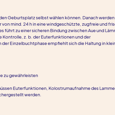
n den Geburtsplatz selbst wählen können. Danach werden
on mind. 24 h in eine windgeschützte, zugfreie und fris
es führt zu einer sicheren Bindung zwischen Aue und Läm
 Kontrolle, z. b. der Euterfunktionen und der 
r Einzelbuchtphase empfiehlt sich die Haltung in klei
le zu gewährleisten
müssen Euterfunktionen, Kolostrumaufnahme des Lammes
hergestellt werden.