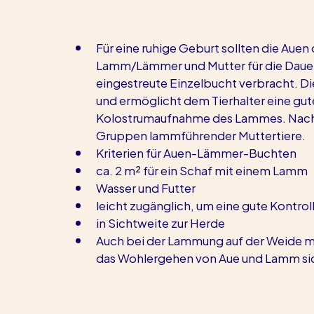
Für eine ruhige Geburt sollten die Aue
Lamm/Lämmer und Mutter für die Dauer v
eingestreute Einzelbucht verbracht. Di
und ermöglicht dem Tierhalter eine gute
Kolostrumaufnahme des Lammes. Nach de
Gruppen lammführender Muttertiere. 
Kriterien für Auen-Lämmer-Buchten
ca. 2 m² für ein Schaf mit einem Lamm
Wasser und Futter
leicht zugänglich, um eine gute Kontrol
in Sichtweite zur Herde
Auch bei der Lammung auf der Weide 
das Wohlergehen von Aue und Lamm sic