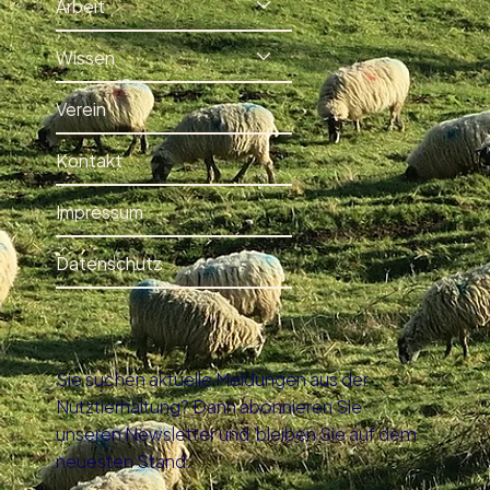
Arbeit
Wissen
Verein
Kontakt
Impressum
Datenschutz
Sie suchen aktuelle Meldungen aus der
Nutztierhaltung? Dann abonnieren Sie
unseren Newsletter und bleiben Sie auf dem
neuesten Stand.