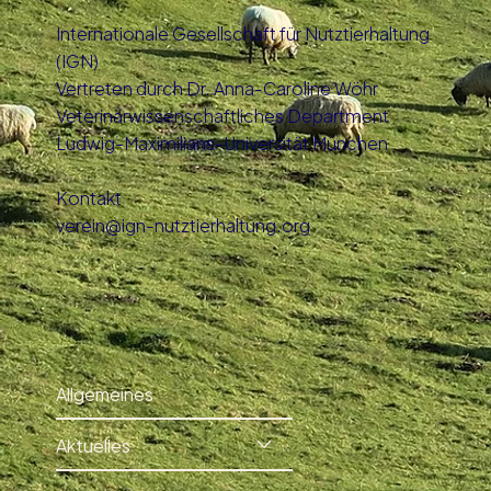
Internationale Gesellschaft für Nutztierhaltung
(IGN)
Vertreten durch Dr. Anna-Caroline Wöhr
Veterinärwissenschaftliches Department
Ludwig-Maximilians-Universität München
Kontakt
verein@ign-nutztierhaltung.org
Allgemeines
Aktuelles