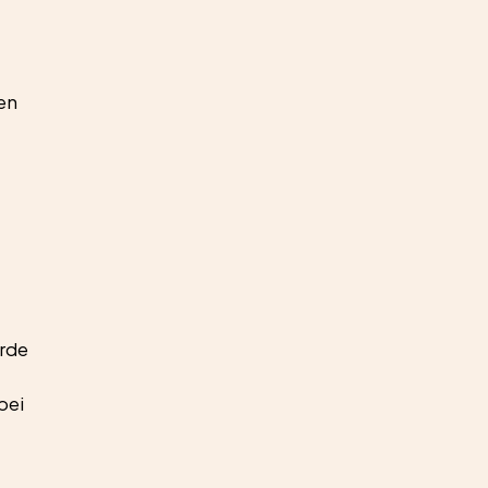
en 
rde 
bei 