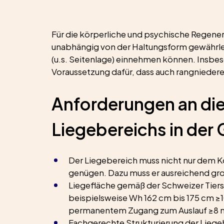
Für die körperliche und psychische Regenera
unabhängig von der Haltungsform gewährleis
(u.s. Seitenlage) einnehmen können. Insbes
Voraussetzung dafür, dass auch rangniedere
Anforderungen an die
Liegebereichs in der
Der Liegebereich muss nicht nur dem K
genügen. Dazu muss er ausreichend gro
Liegefläche gemäß der Schweizer Tiers
beispielsweise Wh 162 cm bis 175 cm ≥
permanentem Zugang zum Auslauf ≥8 
Fachgerechte Strukturierung der Liegeh