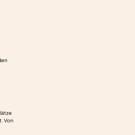
den 
lätze 
. Von 