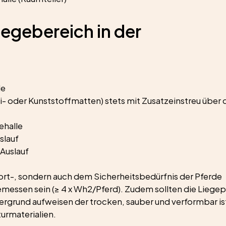
gebereich in der 
le
oder Kunststoffmatten) stets mit Zusatzeinstreu über 
ehalle
slauf
Auslauf
rt-, sondern auch dem Sicherheitsbedürfnis der Pferde 
essen sein (≥ 4 x Wh2/Pferd). Zudem sollten die Liegep
ergrund aufweisen der trocken, sauber und verformbar ist
turmaterialien.