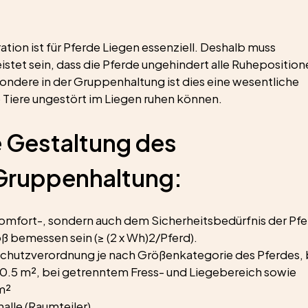
tion ist für Pferde Liegen essenziell. Deshalb muss 
tet sein, dass die Pferde ungehindert alle Ruheposition
ondere in der Gruppenhaltung ist dies eine wesentliche 
 Tiere ungestört im Liegen ruhen können.
 Gestaltung des 
 Gruppenhaltung:
omfort-, sondern auch dem Sicherheitsbedürfnis der Pfe
ß bemessen sein (≥ (2 x Wh)2/Pferd).
chutzverordnung je nach Größenkategorie des Pferdes, 
10.5 m², bei getrenntem Fress- und Liegebereich sowie 
m²
alle (Raumteiler)