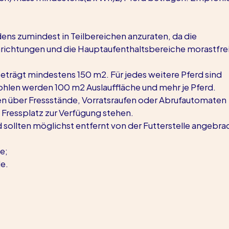
dens zumindest in Teilbereichen anzuraten, da die 
ichtungen und die Hauptaufenthaltsbereiche morastfrei
beträgt mindestens 150 m2. Für jedes weitere Pferd sind 
ohlen werden 100 m2 Auslauffläche und mehr je Pferd.
zen über Fressstände, Vorratsraufen oder Abrufautomaten 
Fressplatz zur Verfügung stehen.
sollten möglichst entfernt von der Futterstelle angebra
e;
de.