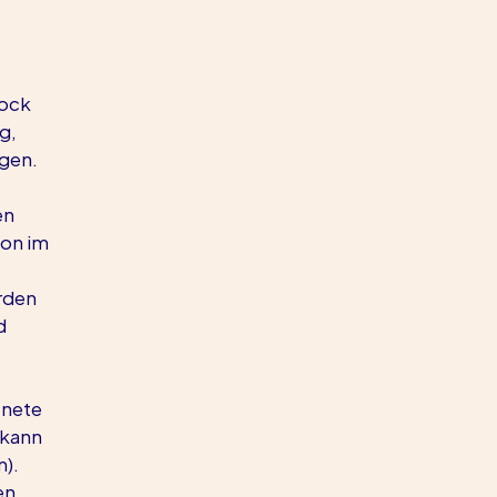
ock 
g, 
ngen.
en 
on im 
rden 
d 
nete 
 kann 
m).
en 