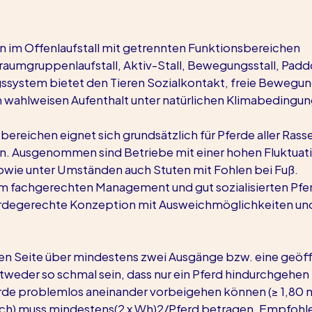
 im Offenlaufstall mit getrennten Funktionsbereichen 
raumgruppenlaufstall, Aktiv-Stall, Bewegungsstall, Padd
ssystem bietet den Tieren Sozialkontakt, freie Bewegun
 wahlweisen Aufenthalt unter natürlichen Klimabedingu
bereichen eignet sich grundsätzlich für Pferde aller Rass
n. Ausgenommen sind Betriebe mit einer hohen Fluktuati
 sowie unter Umständen auch Stuten mit Fohlen bei Fuß.
m fachgerechten Management und gut sozialisierten Pfe
erdegerechte Konzeption mit Ausweichmöglichkeiten un
en Seite über mindestens zwei Ausgänge bzw. eine geöff
tweder so schmal sein, dass nur ein Pferd hindurchgehen
ferde problemlos aneinander vorbeigehen können (≥ 1,80 
ich) muss mindestens(2 x Wh)2/Pferd betragen. Empfohl