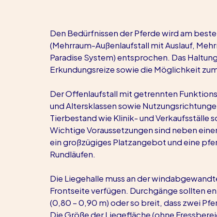
Den Bedürfnissen der Pferde wird am besten
(Mehrraum-Außenlaufstall mit Auslauf, Mehr
Paradise System) entsprochen. Das Haltung
Erkundungsreize sowie die Möglichkeit zum
Der Offenlaufstall mit getrennten Funktions
und Altersklassen sowie Nutzungsrichtunge
Tierbestand wie Klinik- und Verkaufsställe
Wichtige Voraussetzungen sind neben eine
ein großzügiges Platzangebot und eine pf
Rundläufen.
Die Liegehalle muss an der windabgewandt
Frontseite verfügen. Durchgänge sollten en
(0,80 – 0,90 m) oder so breit, dass zwei P
Die Größe der Liegefläche (ohne Fressbere