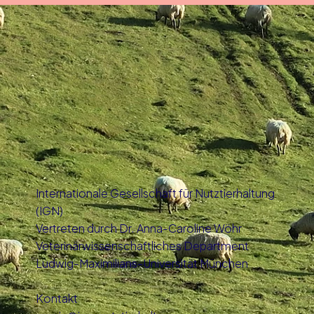
Internationale Gesellschaft für Nutztierhaltung
(IGN)
Vertreten durch Dr. Anna-Caroline Wöhr
Veterinärwissenschaftliches Department
Ludwig-Maximilians-Universität München
Kontakt