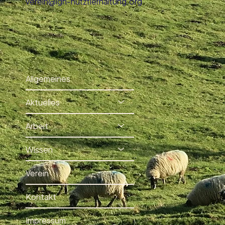
verein@ign-nutztierhaltung.org
Allgemeines
Aktuelles
Arbeit
Wissen
Verein
Kontakt
Impressum