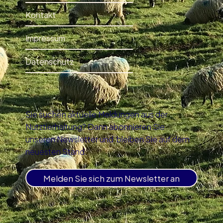
Kontakt
Impressum
Datenschutz
Sie suchen aktuelle Meldungen aus der
Nutztierhaltung? Dann abonnieren Sie
unseren Newsletter und bleiben Sie auf dem
neuesten Stand.
Melden Sie sich zum Newsletter an