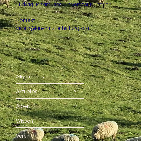
Ludwig-Maximilians-Universität München
Kontakt
verein@ign-nutztierhaltung.org
Allgemeines
Aktuelles
Arbeit
Wissen
Verein