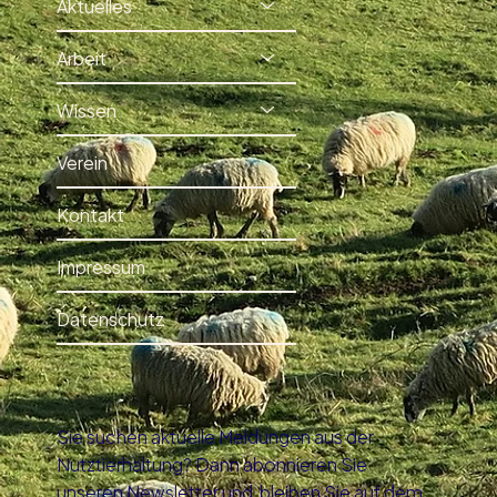
Aktuelles
Arbeit
Wissen
Verein
Kontakt
Impressum
Datenschutz
Sie suchen aktuelle Meldungen aus der
Nutztierhaltung? Dann abonnieren Sie
unseren Newsletter und bleiben Sie auf dem