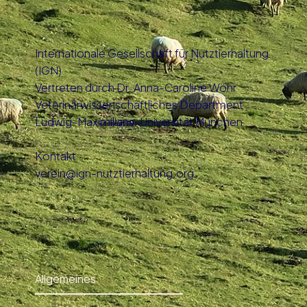
Internationale Gesellschaft für Nutztierhaltung
(IGN)
Vertreten durch Dr. Anna-Caroline Wöhr
Veterinärwissenschaftliches Department
Ludwig-Maximilians-Universität München
Kontakt
verein@ign-nutztierhaltung.org
Allgemeines