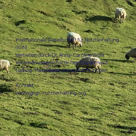
Internationale Gesellschaft für Nutztierhaltung
(IGN)
Vertreten durch Dr. Anna-Caroline Wöhr
Veterinärwissenschaftliches Department
Ludwig-Maximilians-Universität München
Kontakt
verein@ign-nutztierhaltung.org