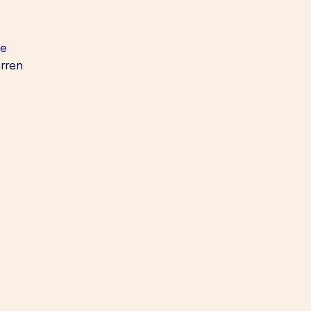
e 
rren 