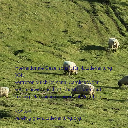
Internationale Gesellschaft für Nutztierhaltung
(IGN)
Vertreten durch Dr. Anna-Caroline Wöhr
Veterinärwissenschaftliches Department
Ludwig-Maximilians-Universität München
Kontakt
verein@ign-nutztierhaltung.org