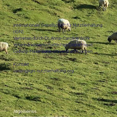
Tierschutz in der EU: Dänemark
bekommt Tierschutzministerium
Internationale Gesellschaft für Nutztierhaltung
(IGN)
Vertreten durch Dr. Anna-Caroline Wöhr
Veterinärwissenschaftliches Department
Ludwig-Maximilians-Universität München
Kontakt
verein@ign-nutztierhaltung.org
Allgemeines