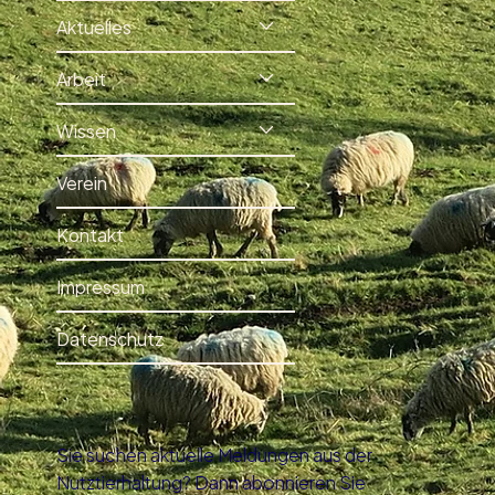
Aktuelles
Arbeit
Wissen
Verein
Kontakt
Impressum
Datenschutz
Sie suchen aktuelle Meldungen aus der
Nutztierhaltung? Dann abonnieren Sie