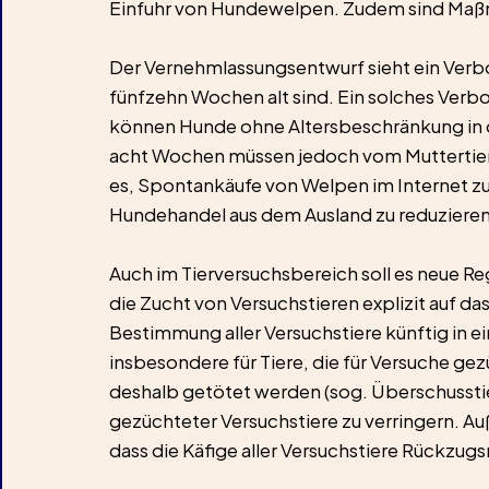
Einfuhr von Hundewelpen. Zudem sind Maßn
Der Vernehmlassungsentwurf sieht ein Verbot
fünfzehn Wochen alt sind. Ein solches Verbot
können Hunde ohne Altersbeschränkung in d
acht Wochen müssen jedoch vom Muttertier b
es, Spontankäufe von Welpen im Internet zu r
Hundehandel aus dem Ausland zu reduzieren
Auch im Tierversuchsbereich soll es neue R
die Zucht von Versuchstieren explizit auf d
Bestimmung aller Versuchstiere künftig in e
insbesondere für Tiere, die für Versuche gez
deshalb getötet werden (sog. Überschusstiere
gezüchteter Versuchstiere zu verringern. A
dass die Käfige aller Versuchstiere Rückzug