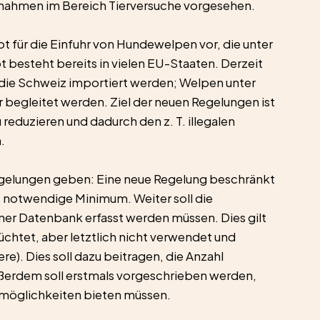
ahmen im Bereich Tierversuche vorgesehen. 
 für die Einfuhr von Hundewelpen vor, die unter 
 besteht bereits in vielen EU-Staaten. Derzeit 
ie Schweiz importiert werden; Welpen unter 
egleitet werden. Ziel der neuen Regelungen ist 
eduzieren und dadurch den z. T. illegalen 
. 
egelungen geben: Eine neue Regelung beschränkt 
as notwendige Minimum. Weiter soll die 
iner Datenbank erfasst werden müssen. Dies gilt 
üchtet, aber letztlich nicht verwendet und 
). Dies soll dazu beitragen, die Anzahl 
ußerdem soll erstmals vorgeschrieben werden, 
smöglichkeiten bieten müssen. 