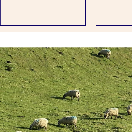
Niedersachsen beendet
Tierschutz 
Anbindehaltung von Rindern
Dänemark
Tierschutz