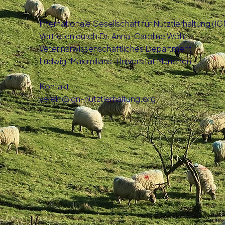
Internationale Gesellschaft für Nutztierhaltung (IG
Vertreten durch Dr. Anna-Caroline Wöhr
Veterinärwissenschaftliches Department
Ludwig-Maximilians-Universität München
Kontakt
verein@ign-nutztierhaltung.org